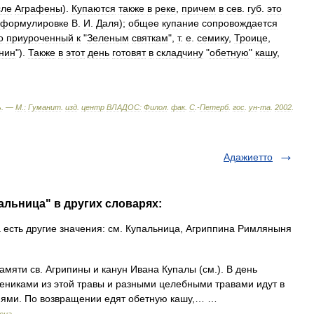
сле
Аграфены
).
Купаются
также
в
реке
,
причем
в
сев
.
губ
.
это
формулировке
В
.
И
.
Даля
);
общее
купание
сопровождается
о
приуроченный
к
"
Зеленым
святкам
",
т
.
е
.
семику
,
Троице
,
нин
").
Также
в
этот
день
готовят
в
складчину
"
обетную
"
кашу
,
ь
. —
М
.
:
Гуманит
.
изд
.
центр
ВЛАДОС:
Филол
.
фак
.
С
.-
Петерб
.
гос
.
ун
-
та
.
2002
.
Адажиетто
альница" в других словарях:
 есть другие значения: см. Купальница, Агриппина Римляныня
мяти св. Агрипины и канун Ивана Купалы (см.). В день
вениками из этой травы и разными целебными травами идут в
снями. По возвращении едят обетную кашу,… …