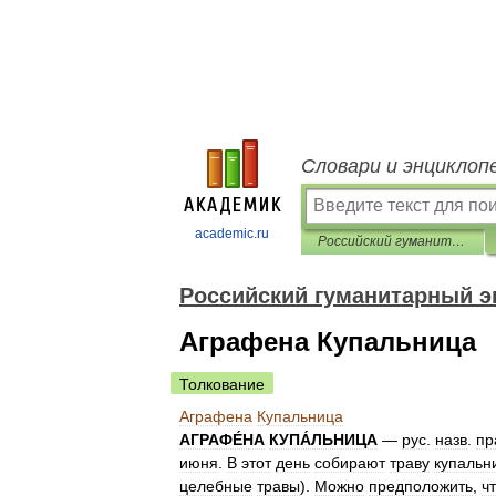
Словари и энциклоп
academic.ru
Российский гуманитарный энциклопедический словарь
Российский гуманитарный э
Аграфена Купальница
Толкование
Аграфена
Купальница
АГРАФЕ́НА
КУПА́ЛЬНИЦА
—
рус
.
назв
.
пр
июня
.
В
этот
день
собирают
траву
купальн
целебные
травы
).
Можно
предположить
,
ч