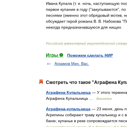
Ивана
Купала
(
т
.
е
.
ночь
,
наступающую
по
первое
купание
в
году
("
закупываются
",
по
песнями
(
именно
этот
обрядовый
мотив
,
н
обсуждает
герой
романа
В
.
В
.
Набокова
"
П
некогда
предназначавшуюся
для
нищих
.
Российский
гуманитарный
энциклопедический
словар
Игры ⚽
Поможем сделать НИР
Аграмов Мих. Вас.
Смотреть что такое "Аграфена Куп
Аграфена Купальница
— У этого термина
Аграфена Купальница …
Википедия
Аграфена-купальница
— 23 июня, день па
Агрипины собирают траву купальницу и с 
баню; купанье в реке сопровождается пе