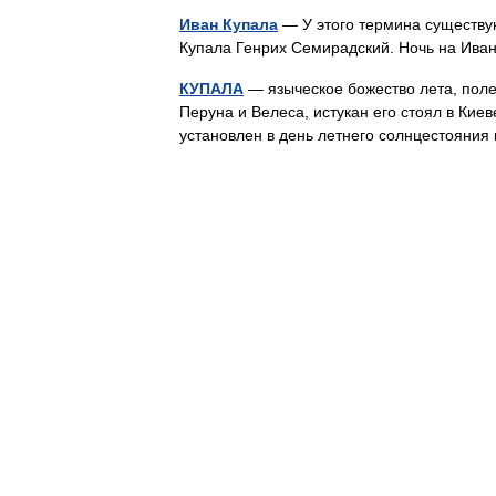
Иван Купала
— У этого термина существую
Купала Генрих Семирадский. Ночь на Ив
КУПАЛА
— языческое божество лета, поле
Перуна и Велеса, истукан его стоял в Кие
установлен в день летнего солнцестояния