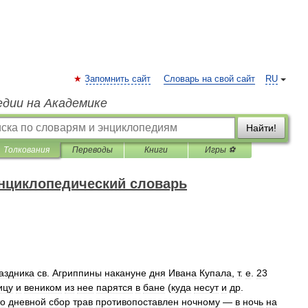
Запомнить сайт
Словарь на свой сайт
RU
едии на Академике
Найти!
Толкования
Переводы
Книги
Игры ⚽
нциклопедический словарь
аздника
св
.
Агриппины
накануне
дня
Ивана
Купала
,
т
.
е
.
23
ицу
и
веником
из
нее
парятся
в
бане
(
куда
несут
и
др
.
то
дневной
сбор
трав
противопоставлен
ночному
—
в
ночь
на