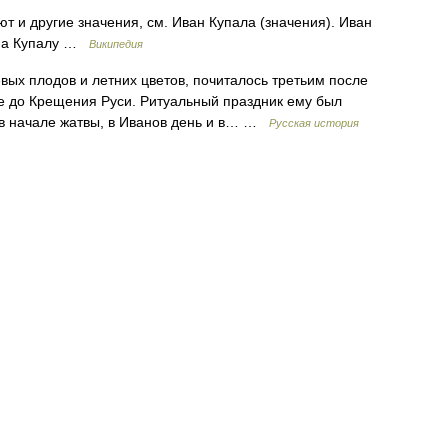
т и другие значения, см. Иван Купала (значения). Иван
ана Купалу …
Википедия
вых плодов и летних цветов, почиталось третьим после
ве до Крещения Руси. Ритуальный праздник ему был
 в начале жатвы, в Иванов день и в… …
Русская история