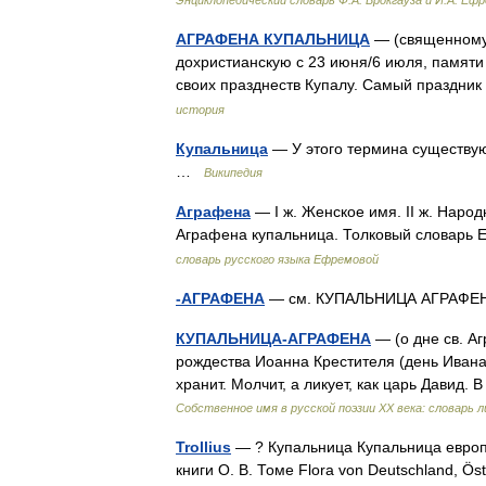
Энциклопедический словарь Ф.А. Брокгауза и И.А. Еф
АГРАФЕНА КУПАЛЬНИЦА
— (священномуч
дохристианскую с 23 июня/6 июля, памяти
своих празднеств Купалу. Самый праздни
история
Купальница
— У этого термина существую
…
Википедия
Аграфена
— I ж. Женское имя. II ж. Наро
Аграфена купальница. Толковый словарь
словарь русского языка Ефремовой
-АГРАФЕНА
— см. КУПАЛЬНИЦА АГРАФ
КУПАЛЬНИЦА-АГРАФЕНА
— (о дне св. Аг
рождества Иоанна Крестителя (день Иван
хранит. Молчит, а ликует, как царь Давид
Собственное имя в русской поэзии XX века: словарь 
Trollius
— ? Купальница Купальница европе
книги О. В. Томе Flora von Deutschland, 