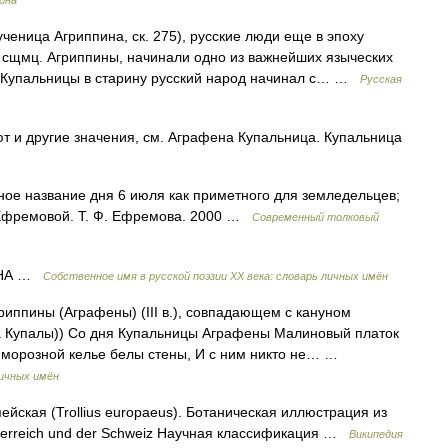
рона
еница Агриппина, ск. 275), русские люди еще в эпоху
 сщмц. Агриппины, начинали одно из важнейших языческих
к Купальницы в старину русский народ начинал с… …
Русская
т и другие значения, см. Аграфена Купальница. Купальница
дное название дня 6 июля как приметного для земледельцев;
 Ефремовой. Т. Ф. Ефремова. 2000 …
Современный толковый
ЕНА …
Собственное имя в русской поэзии XX века: словарь личных имён
риппины (Аграфены) (III в.), совпадающем с кануном
а Купалы)) Со дня Купальницы Аграфены Малиновый платок
. В морозной келье белы стены, И с ним никто не… …
личных имён
йская (Trollius europaeus). Ботаническая иллюстрация из
Österreich und der Schweiz Научная классификация …
Википедия